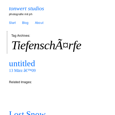
tonwert studios
photografie mit ph
Start
Blog
About
Tag Archives:
TiefenschÃ¤rfe
untitled
13 März â€™09
Related Images:
Lost Snow