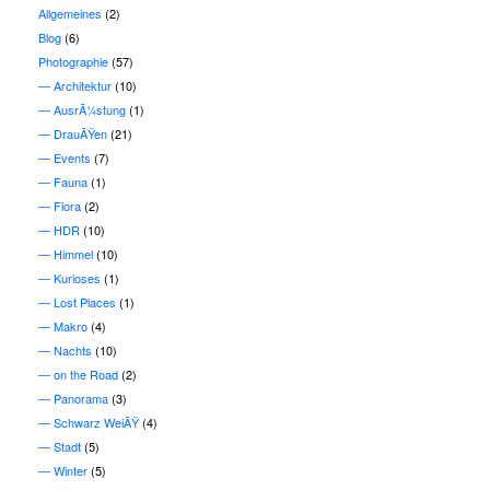
Allgemeines
(2)
Blog
(6)
Photographie
(57)
Architektur
(10)
AusrÃ¼stung
(1)
DrauÃŸen
(21)
Events
(7)
Fauna
(1)
Flora
(2)
HDR
(10)
Himmel
(10)
Kurioses
(1)
Lost Places
(1)
Makro
(4)
Nachts
(10)
on the Road
(2)
Panorama
(3)
Schwarz WeiÃŸ
(4)
Stadt
(5)
Winter
(5)