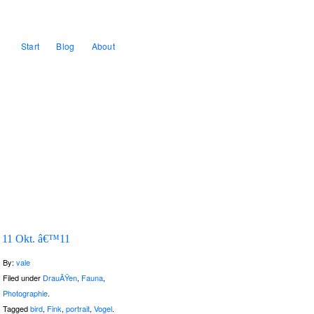
Start
Blog
About
11 Okt. â€™11
By:
vale
Filed under
DrauÃŸen
,
Fauna
,
Photographie
.
Tagged
bird
,
Fink
,
portrait
,
Vogel
.