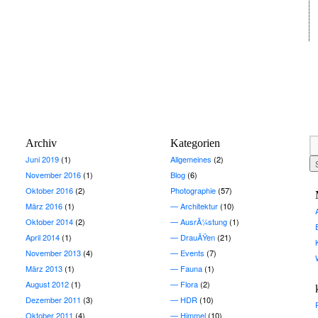
Archiv
Kategorien
Juni 2019
(1)
Allgemeines
(2)
November 2016
(1)
Blog
(6)
Oktober 2016
(2)
Photographie
(57)
März 2016
(1)
Architektur
(10)
Oktober 2014
(2)
AusrÃ¼stung
(1)
April 2014
(1)
DrauÃŸen
(21)
November 2013
(4)
Events
(7)
März 2013
(1)
Fauna
(1)
August 2012
(1)
Flora
(2)
Dezember 2011
(3)
HDR
(10)
Oktober 2011
(4)
Himmel
(10)