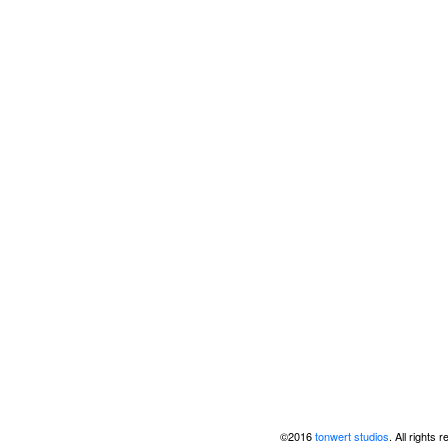
©2016
tonwert studios
. All rights