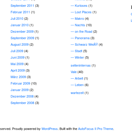
September 2011
(3)
Kurioses
(1)
Februar 2011
(1)
Lost Places
(1)
Juli 2010
(2)
Makro
(4)
Januar 2010
(1)
Nachts
(10)
Dezember 2009
(1)
on the Road
(2)
September 2009
(1)
Panorama
(3)
August 2009
(2)
Schwarz WeiÃŸ
(4)
Juli 2009
(4)
Stadt
(5)
Juni 2009
(1)
Winter
(5)
Mai 2009
(4)
seiteninternas
(1)
April 2009
(3)
Vale
(40)
März 2009
(3)
Arbeit
(1)
Februar 2009
(10)
Leben
(6)
Januar 2009
(2)
wartezeit
(1)
Dezember 2008
(4)
September 2008
(3)
 reserved. Proudly powered by
WordPress
. Built with the
AutoFocus II Pro Theme
.