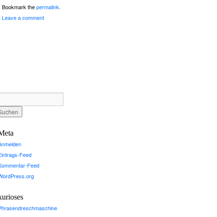
Bookmark the
permalink
.
Leave a comment
Meta
Anmelden
Eintrags-Feed
Kommentar-Feed
WordPress.org
kurioses
Phrasendreschmaschine