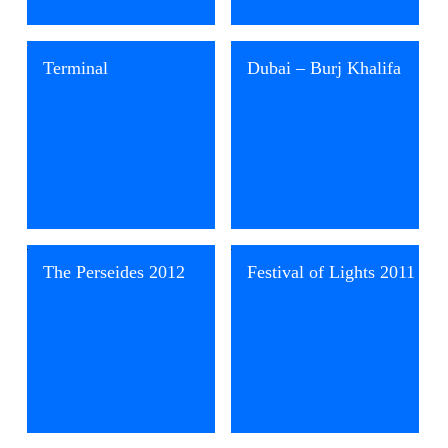
Nice
Terminal
Dubai – Burj Khalifa
The Perseides 2012
Festival of Lights 2011