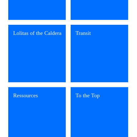
Festival of Lights
2016
Lolitas of the Caldera
Transit
cloudy animals?
Ressources
To the Top