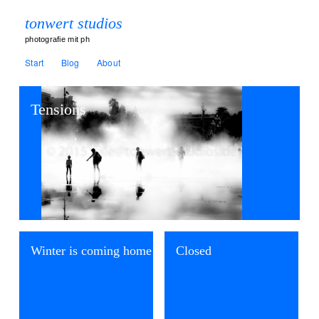
tonwert studios
photografie mit ph
Start
Blog
About
Tensions
destructiv graffity
Winter is coming home
Closed
removal