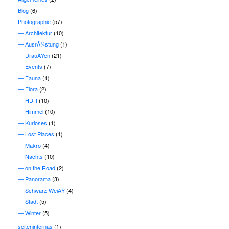
Blog
(6)
Photographie
(57)
Architektur
(10)
AusrÃ¼stung
(1)
DrauÃŸen
(21)
Events
(7)
Fauna
(1)
Flora
(2)
HDR
(10)
Himmel
(10)
Kurioses
(1)
Lost Places
(1)
Makro
(4)
Nachts
(10)
on the Road
(2)
Panorama
(3)
Schwarz WeiÃŸ
(4)
Stadt
(5)
Winter
(5)
seiteninternas
(1)