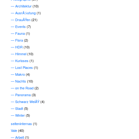
Architektur
(10)
AusrÃ¼stung
(1)
DrauÃŸen
(21)
Events
(7)
Fauna
(1)
Flora
(2)
HDR
(10)
Himmel
(10)
Kurioses
(1)
Lost Places
(1)
Makro
(4)
Nachts
(10)
on the Road
(2)
Panorama
(3)
Schwarz WeiÃŸ
(4)
Stadt
(5)
Winter
(5)
seiteninternas
(1)
Vale
(40)
Arbeit
(1)