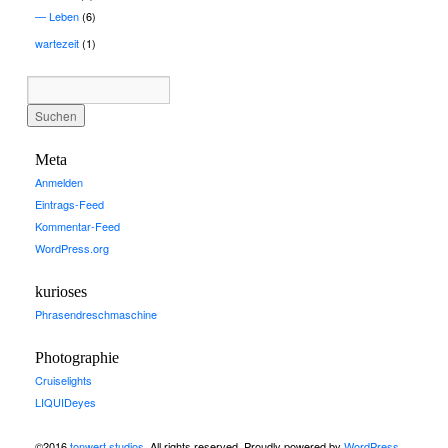
Leben
(6)
wartezeit
(1)
Meta
Anmelden
Eintrags-Feed
Kommentar-Feed
WordPress.org
kurioses
Phrasendreschmaschine
Photographie
Cruiselights
LIQUIDeyes
©2016
tonwert studios
. All rights reserved. Proudly powered by
WordPress
.