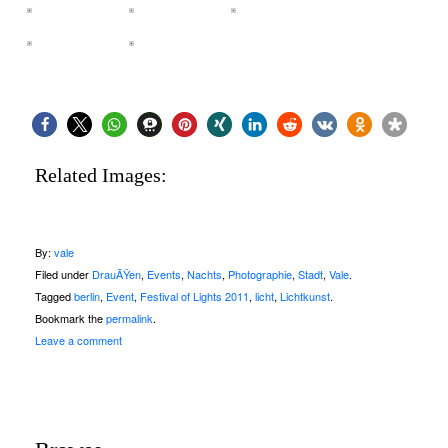
Related Images:
By:
vale
Filed under
DrauÃŸen
,
Events
,
Nachts
,
Photographie
,
Stadt
,
Vale
.
Tagged
berlin
,
Event
,
Festival of Lights 2011
,
licht
,
Lichtkunst
.
Bookmark the
permalink
.
Leave a comment