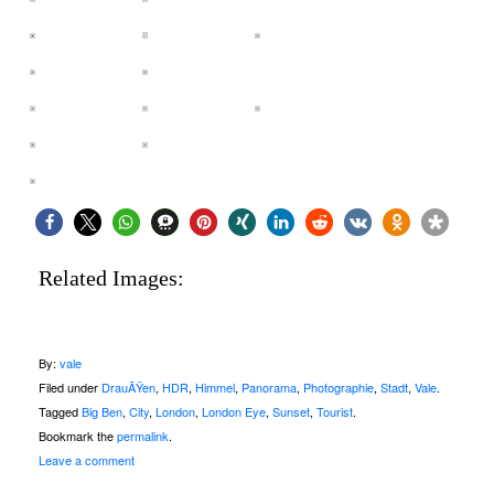
Related Images:
By:
vale
Filed under
DrauÃŸen
,
HDR
,
Himmel
,
Panorama
,
Photographie
,
Stadt
,
Vale
.
Tagged
Big Ben
,
City
,
London
,
London Eye
,
Sunset
,
Tourist
.
Bookmark the
permalink
.
Leave a comment