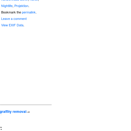
NIghtlife
,
Projektion
.
Bookmark the
permalink
.
Leave a comment
View EXIF Data
.
graffity removal
→
: