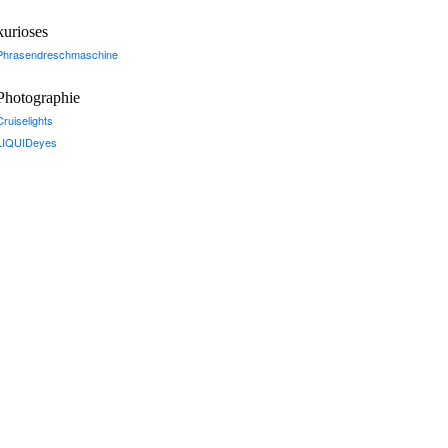
kurioses
Phrasendreschmaschine
Photographie
Cruiselights
LIQUIDeyes