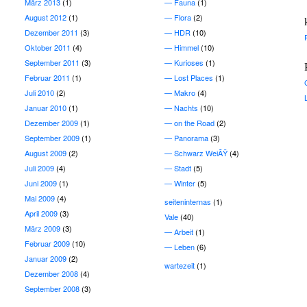
März 2013
(1)
Fauna
(1)
August 2012
(1)
Flora
(2)
Dezember 2011
(3)
HDR
(10)
Oktober 2011
(4)
Himmel
(10)
September 2011
(3)
Kurioses
(1)
Februar 2011
(1)
Lost Places
(1)
Juli 2010
(2)
Makro
(4)
Januar 2010
(1)
Nachts
(10)
Dezember 2009
(1)
on the Road
(2)
September 2009
(1)
Panorama
(3)
August 2009
(2)
Schwarz WeiÃŸ
(4)
Juli 2009
(4)
Stadt
(5)
Juni 2009
(1)
Winter
(5)
Mai 2009
(4)
seiteninternas
(1)
April 2009
(3)
Vale
(40)
März 2009
(3)
Arbeit
(1)
Februar 2009
(10)
Leben
(6)
Januar 2009
(2)
wartezeit
(1)
Dezember 2008
(4)
September 2008
(3)