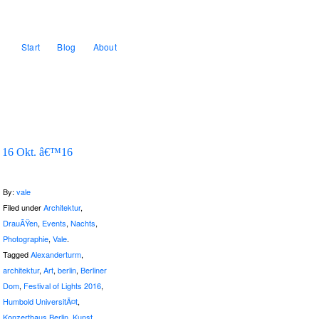
Start
Blog
About
16 Okt. â€™16
By:
vale
Filed under
Architektur
,
DrauÃŸen
,
Events
,
Nachts
,
Photographie
,
Vale
.
Tagged
Alexanderturm
,
architektur
,
Art
,
berlin
,
Berliner
Dom
,
Festival of Lights 2016
,
Humbold UniversitÃ¤t
,
Konzerthaus Berlin
,
Kunst
,