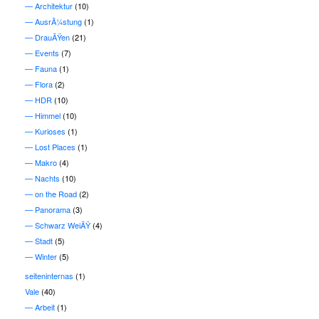
Architektur
(10)
AusrÃ¼stung
(1)
DrauÃŸen
(21)
Events
(7)
Fauna
(1)
Flora
(2)
HDR
(10)
Himmel
(10)
Kurioses
(1)
Lost Places
(1)
Makro
(4)
Nachts
(10)
on the Road
(2)
Panorama
(3)
Schwarz WeiÃŸ
(4)
Stadt
(5)
Winter
(5)
seiteninternas
(1)
Vale
(40)
Arbeit
(1)