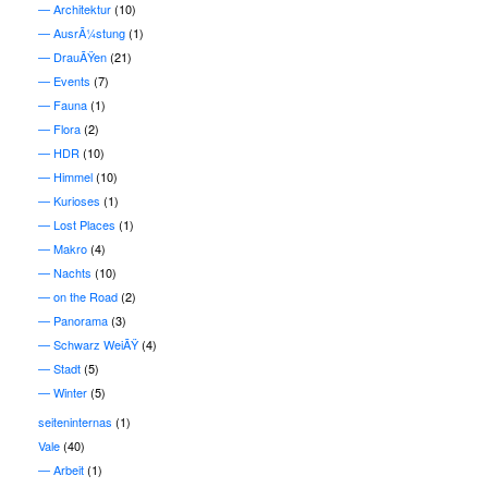
Architektur
(10)
AusrÃ¼stung
(1)
DrauÃŸen
(21)
Events
(7)
Fauna
(1)
Flora
(2)
HDR
(10)
Himmel
(10)
Kurioses
(1)
Lost Places
(1)
Makro
(4)
Nachts
(10)
on the Road
(2)
Panorama
(3)
Schwarz WeiÃŸ
(4)
Stadt
(5)
Winter
(5)
seiteninternas
(1)
Vale
(40)
Arbeit
(1)