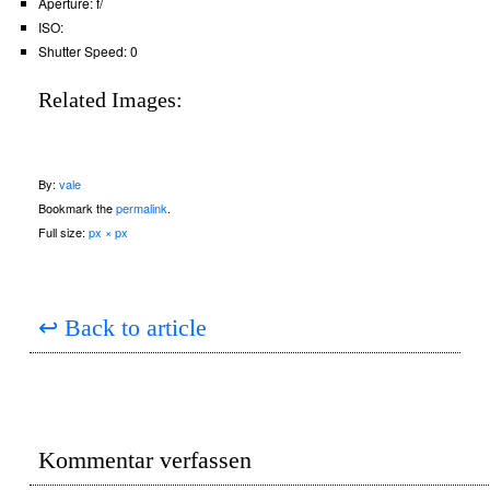
Aperture:
f/
ISO:
Shutter Speed:
0
Related Images:
By:
vale
Bookmark the
permalink
.
Full size:
px × px
↩
Back to article
Kommentar verfassen