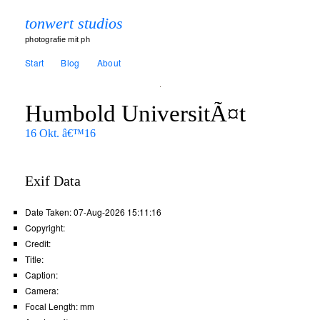
tonwert studios
photografie mit ph
Start
Blog
About
Humbold UniversitÃ¤t
16 Okt. â€™16
Exif Data
Date Taken:
07-Aug-2026 15:11:16
Copyright:
Credit:
Title:
Caption:
Camera:
Focal Length:
mm