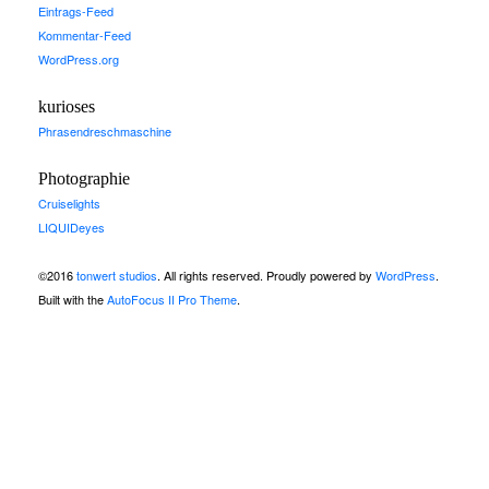
Eintrags-Feed
Kommentar-Feed
WordPress.org
kurioses
Phrasendreschmaschine
Photographie
Cruiselights
LIQUIDeyes
©2016
tonwert studios
. All rights reserved. Proudly powered by
WordPress
.
Built with the
AutoFocus II Pro Theme
.