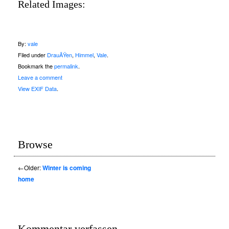
Related Images:
By:
vale
Filed under
DrauÃŸen
,
Himmel
,
Vale
.
Bookmark the
permalink
.
Leave a comment
View EXIF Data
.
Browse
←
Older:
Winter is coming
home
Kommentar verfassen