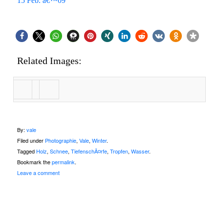
15 Feb. â€™09
Related Images:
By:
vale
Filed under
Photographie
,
Vale
,
Winter
.
Tagged
Holz
,
Schnee
,
TiefenschÃ¤rfe
,
Tropfen
,
Wasser
.
Bookmark the
permalink
.
Leave a comment