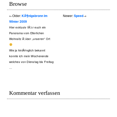
Browse
←
Older:
KÃ¶nigsbronn im
Newer:
Speed
→
Winter 2009
Hier exklusiv fÃ¼r euch ein
Panorama vom Elterlichen
Wohnsitz Ã¼ber „unseren“ Ort
Wie ja hinlÃ¤nglich bekannt
konnte ich mein Wochenende
welches von Dienstag bis Freitag
…
Kommentar verfassen