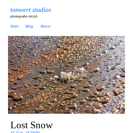
tonwert studios
photografie mit ph
Start
Blog
About
Lost Snow