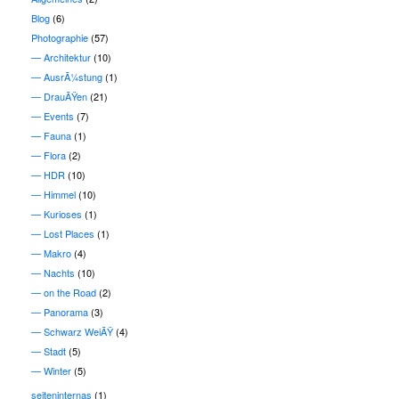
Blog
(6)
Photographie
(57)
Architektur
(10)
AusrÃ¼stung
(1)
DrauÃŸen
(21)
Events
(7)
Fauna
(1)
Flora
(2)
HDR
(10)
Himmel
(10)
Kurioses
(1)
Lost Places
(1)
Makro
(4)
Nachts
(10)
on the Road
(2)
Panorama
(3)
Schwarz WeiÃŸ
(4)
Stadt
(5)
Winter
(5)
seiteninternas
(1)