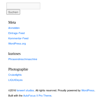
Meta
Anmelden
Eintrags-Feed
Kommentar-Feed
WordPress.org
kurioses
Phrasendreschmaschine
Photographie
Cruiselights
LIQUIDeyes
©2016
tonwert studios
. All rights reserved. Proudly powered by
WordPress
.
Built with the
AutoFocus II Pro Theme
.