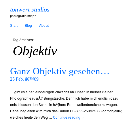
tonwert studios
photografie mit ph
Start
Blog
About
Tag Archives:
Objektiv
Ganz Objektiv gesehen…
25 Feb. â€™09
… gibt es einen eindeutigen Zuwachs an Linsen in meiner kleinen
PhotographieausrÃ¼stungstasche. Denn ich habe mich endlich dazu
entschlossen den Schritt in hÃ¶here Brennweitenbereiche zu wagen.
Dabei begleiten wird mich das Canon EF-S 55-250mm IS Zoomobjektiv,
welches heute den Weg …
Continue reading
→