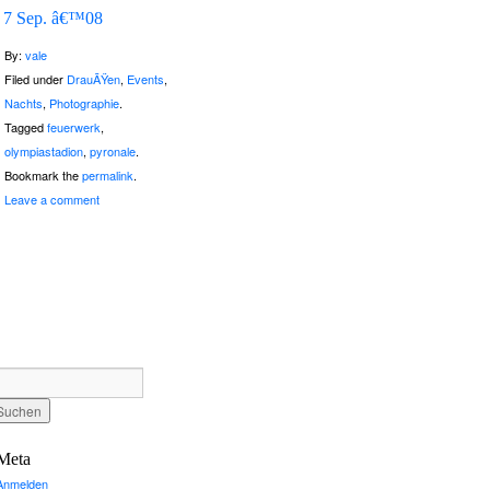
7 Sep. â€™08
By:
vale
Filed under
DrauÃŸen
,
Events
,
Nachts
,
Photographie
.
Tagged
feuerwerk
,
olympiastadion
,
pyronale
.
Bookmark the
permalink
.
Leave a comment
Meta
Anmelden