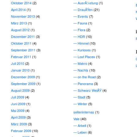
Oktober 2014
(2)
AusrÃ¼stung
(1)
April 2014
(1)
DrauÃŸen
(21)
November 2013
(4)
Events
(7)
März 2013
(1)
Fauna
(1)
August 2012
(1)
Flora
(2)
Dezember 2011
(3)
HDR
(10)
Oktober 2011
(4)
Himmel
(10)
September 2011
(3)
Kurioses
(1)
Februar 2011
(1)
Lost Places
(1)
Juli 2010
(2)
Makro
(4)
Januar 2010
(1)
Nachts
(10)
Dezember 2009
(1)
on the Road
(2)
September 2009
(1)
Panorama
(3)
August 2009
(2)
Schwarz WeiÃŸ
(4)
Juli 2009
(4)
Stadt
(5)
Juni 2009
(1)
Winter
(5)
Mai 2009
(4)
seiteninternas
(1)
April 2009
(3)
Vale
(40)
März 2009
(3)
Arbeit
(1)
Februar 2009
(10)
Leben
(6)