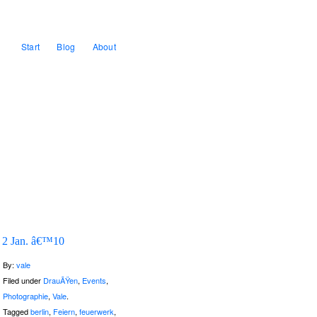
Start
Blog
About
2 Jan. â€™10
By:
vale
Filed under
DrauÃŸen
,
Events
,
Photographie
,
Vale
.
Tagged
berlin
,
Feiern
,
feuerwerk
,