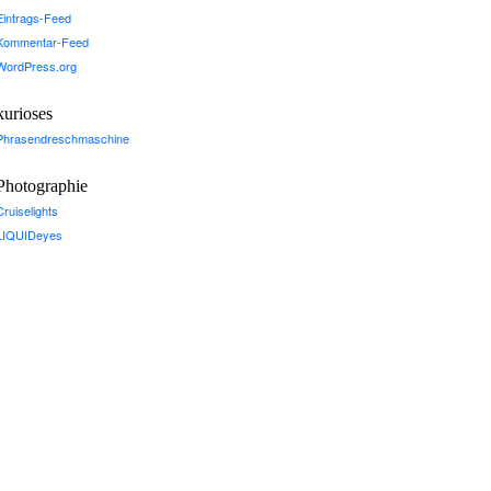
Eintrags-Feed
Kommentar-Feed
WordPress.org
kurioses
Phrasendreschmaschine
Photographie
Cruiselights
LIQUIDeyes