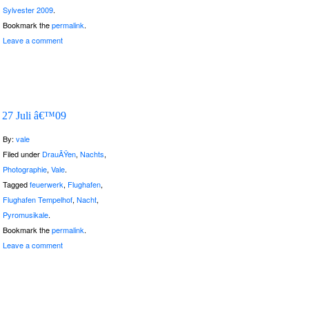
Sylvester 2009
.
Bookmark the
permalink
.
Leave a comment
27 Juli â€™09
By:
vale
Filed under
DrauÃŸen
,
Nachts
,
Photographie
,
Vale
.
Tagged
feuerwerk
,
Flughafen
,
Flughafen Tempelhof
,
Nacht
,
Pyromusikale
.
Bookmark the
permalink
.
Leave a comment