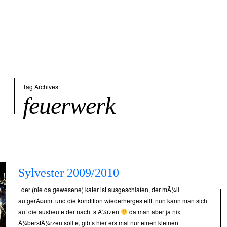
Tag Archives:
feuerwerk
Sylvester 2009/2010
der (nie da gewesene) kater ist ausgeschlafen, der mÃ¼ll
aufgerÃ¤umt und die kondition wiederhergestellt. nun kann man sich
auf die ausbeute der nacht stÃ¼rzen
da man aber ja nix
Ã¼berstÃ¼rzen sollte, gibts hier erstmal nur einen kleinen