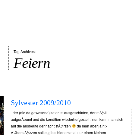
Tag Archives:
Feiern
Sylvester 2009/2010
der (nie da gewesene) kater ist ausgeschlafen, der mÃ¼ll
aufgerÃ¤umt und die kondition wiederhergestellt. nun kann man sich
auf die ausbeute der nacht stÃ¼rzen
da man aber ja nix
Ã¼berstÃ¼rzen sollte, gibts hier erstmal nur einen kleinen