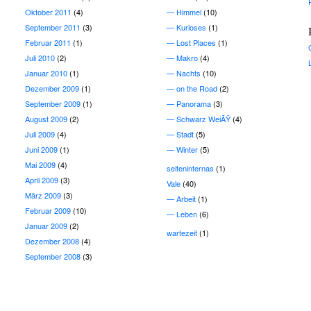
Oktober 2011
(4)
Himmel
(10)
September 2011
(3)
Kurioses
(1)
Februar 2011
(1)
Lost Places
(1)
Juli 2010
(2)
Makro
(4)
Januar 2010
(1)
Nachts
(10)
Dezember 2009
(1)
on the Road
(2)
September 2009
(1)
Panorama
(3)
August 2009
(2)
Schwarz WeiÃŸ
(4)
Juli 2009
(4)
Stadt
(5)
Juni 2009
(1)
Winter
(5)
Mai 2009
(4)
seiteninternas
(1)
April 2009
(3)
Vale
(40)
März 2009
(3)
Arbeit
(1)
Februar 2009
(10)
Leben
(6)
Januar 2009
(2)
wartezeit
(1)
Dezember 2008
(4)
September 2008
(3)