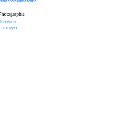
Phrasendreschmaschine
Photographie
Cruiselights
LIQUIDeyes