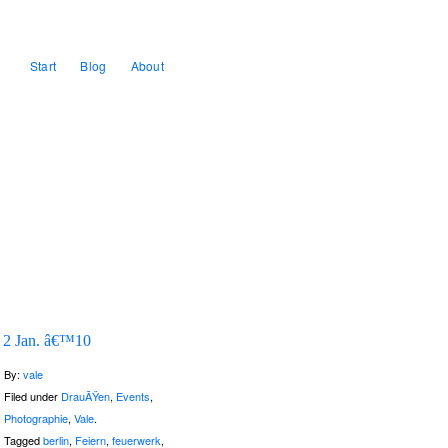
Start
Blog
About
2 Jan. â€™10
By:
vale
Filed under
DrauÃŸen
,
Events
,
Photographie
,
Vale
.
Tagged
berlin
,
Feiern
,
feuerwerk
,