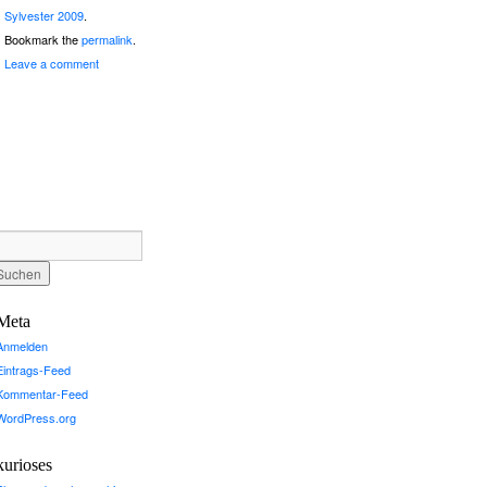
Sylvester 2009
.
Bookmark the
permalink
.
Leave a comment
Meta
Anmelden
Eintrags-Feed
Kommentar-Feed
WordPress.org
kurioses