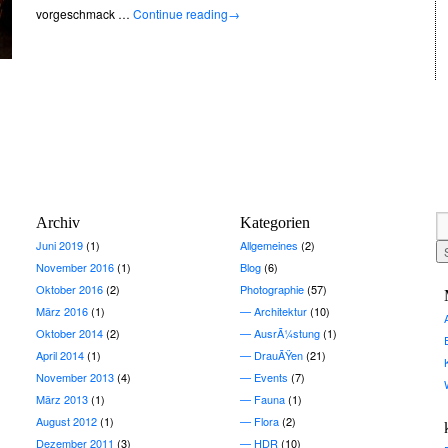
vorgeschmack …
Continue reading
→
Archiv
Kategorien
Juni 2019
(1)
Allgemeines
(2)
November 2016
(1)
Blog
(6)
Oktober 2016
(2)
Photographie
(57)
März 2016
(1)
Architektur
(10)
Oktober 2014
(2)
AusrÃ¼stung
(1)
April 2014
(1)
DrauÃŸen
(21)
November 2013
(4)
Events
(7)
März 2013
(1)
Fauna
(1)
August 2012
(1)
Flora
(2)
Dezember 2011
(3)
HDR
(10)