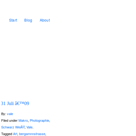
Start
Blog
About
31 Juli â€™09
By:
vale
Filed under
Makro
,
Photographie
,
Schwarz WeiÃŸ
,
Vale
.
Tagged
Art
,
bergamnnstrasse
,