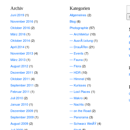
Archiv
Kategorien
Juni 2019
(1)
Allgemeines
(2)
November 2016
(1)
Blog
(6)
Oktober 2016
(2)
Photographie
(57)
März 2016
(1)
Architektur
(10)
Oktober 2014
(2)
AusrÃ¼stung
(1)
April 2014
(1)
DrauÃŸen
(21)
November 2013
(4)
Events
(7)
März 2013
(1)
Fauna
(1)
August 2012
(1)
Flora
(2)
Dezember 2011
(3)
HDR
(10)
Oktober 2011
(4)
Himmel
(10)
September 2011
(3)
Kurioses
(1)
Februar 2011
(1)
Lost Places
(1)
Juli 2010
(2)
Makro
(4)
Januar 2010
(1)
Nachts
(10)
Dezember 2009
(1)
on the Road
(2)
September 2009
(1)
Panorama
(3)
August 2009
(2)
Schwarz WeiÃŸ
(4)
Juli 2009
(4)
Stadt
(5)