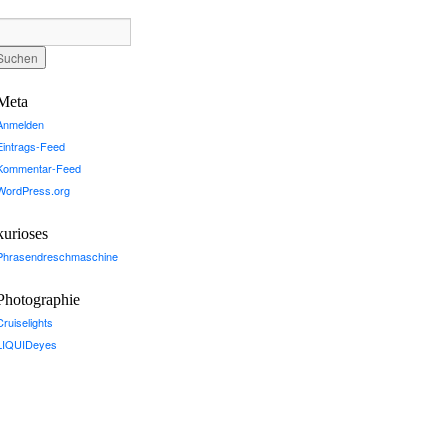
Meta
Anmelden
Eintrags-Feed
Kommentar-Feed
WordPress.org
kurioses
Phrasendreschmaschine
Photographie
Cruiselights
LIQUIDeyes