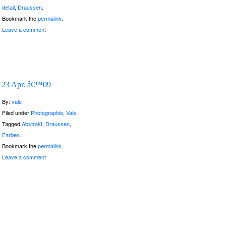
detail
,
Draussen
.
Bookmark the
permalink
.
Leave a comment
23 Apr. â€™09
By:
vale
Filed under
Photographie
,
Vale
.
Tagged
Abstrakt
,
Draussen
,
Farben
.
Bookmark the
permalink
.
Leave a comment