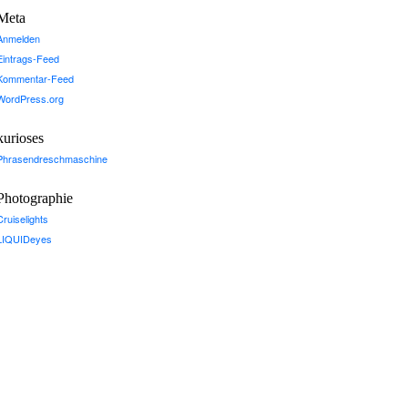
Meta
Anmelden
Eintrags-Feed
Kommentar-Feed
WordPress.org
kurioses
Phrasendreschmaschine
Photographie
Cruiselights
LIQUIDeyes