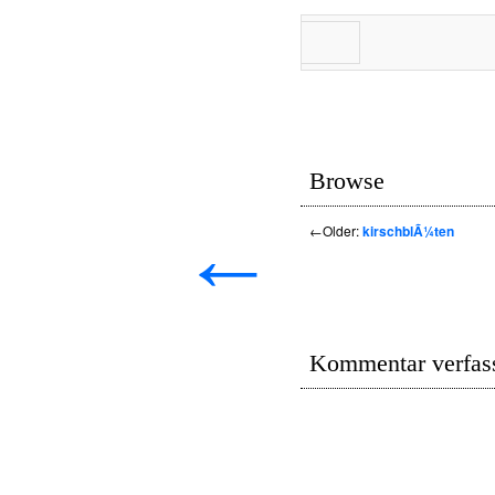
Browse
←
←
Older:
kirschblÃ¼ten
Kommentar verfas