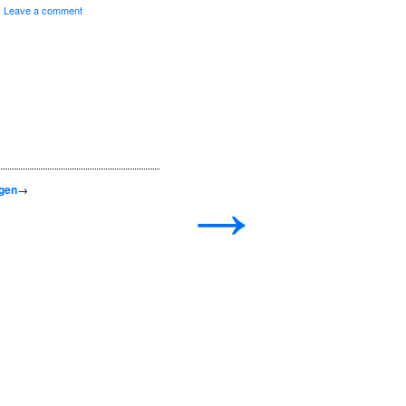
Leave a comment
→
gen
→