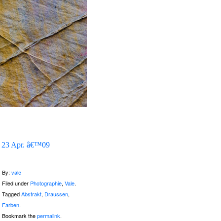
23 Apr. â€™09
By:
vale
Filed under
Photographie
,
Vale
.
Tagged
Abstrakt
,
Draussen
,
Farben
.
Bookmark the
permalink
.