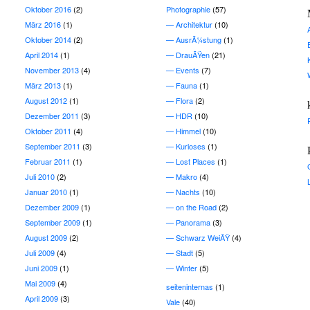
Oktober 2016
(2)
Photographie
(57)
März 2016
(1)
Architektur
(10)
Oktober 2014
(2)
AusrÃ¼stung
(1)
April 2014
(1)
DrauÃŸen
(21)
November 2013
(4)
Events
(7)
März 2013
(1)
Fauna
(1)
August 2012
(1)
Flora
(2)
Dezember 2011
(3)
HDR
(10)
Oktober 2011
(4)
Himmel
(10)
September 2011
(3)
Kurioses
(1)
Februar 2011
(1)
Lost Places
(1)
Juli 2010
(2)
Makro
(4)
Januar 2010
(1)
Nachts
(10)
Dezember 2009
(1)
on the Road
(2)
September 2009
(1)
Panorama
(3)
August 2009
(2)
Schwarz WeiÃŸ
(4)
Juli 2009
(4)
Stadt
(5)
Juni 2009
(1)
Winter
(5)
Mai 2009
(4)
seiteninternas
(1)
April 2009
(3)
Vale
(40)