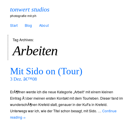
tonwert studios
photografie mit ph
Start
Blog
About
Tag Archives:
Arbeiten
Mit Sido on (Tour)
3 Dez. â€™08
ErÃ¶ffnen werde ich die neue Kategorie „Arbeit“ mit einem kleinen
Eintrag Ã¼ber meinen ersten Kontakt mit dem Tourleben. Dieser fand im
wunderschÃ¶nen Krefeld statt, genauer in der KuFa in Krefeld.
Unterwegs war ich, wie der Titel schon besagt, mit Sido. …
Continue
reading
→