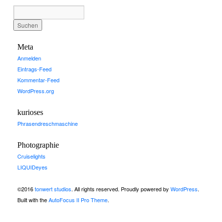
Meta
Anmelden
Eintrags-Feed
Kommentar-Feed
WordPress.org
kurioses
Phrasendreschmaschine
Photographie
Cruiselights
LIQUIDeyes
©2016
tonwert studios
. All rights reserved. Proudly powered by
WordPress
.
Built with the
AutoFocus II Pro Theme
.