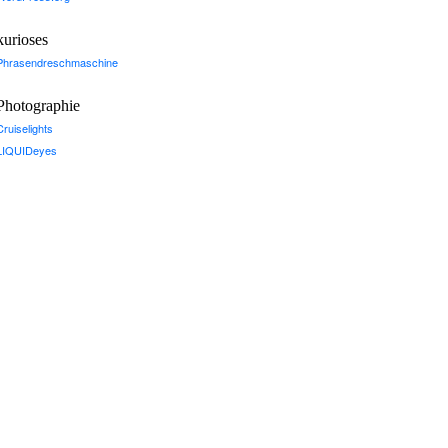
kurioses
Phrasendreschmaschine
Photographie
Cruiselights
LIQUIDeyes