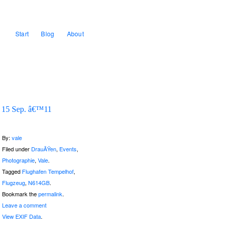
Start
Blog
About
15 Sep. â€™11
By:
vale
Filed under
DrauÃŸen
,
Events
,
Photographie
,
Vale
.
Tagged
Flughafen Tempelhof
,
Flugzeug
,
N614GB
.
Bookmark the
permalink
.
Leave a comment
View EXIF Data
.