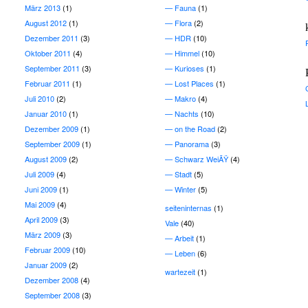
März 2013
(1)
Fauna
(1)
August 2012
(1)
Flora
(2)
Dezember 2011
(3)
HDR
(10)
Oktober 2011
(4)
Himmel
(10)
September 2011
(3)
Kurioses
(1)
Februar 2011
(1)
Lost Places
(1)
Juli 2010
(2)
Makro
(4)
Januar 2010
(1)
Nachts
(10)
Dezember 2009
(1)
on the Road
(2)
September 2009
(1)
Panorama
(3)
August 2009
(2)
Schwarz WeiÃŸ
(4)
Juli 2009
(4)
Stadt
(5)
Juni 2009
(1)
Winter
(5)
Mai 2009
(4)
seiteninternas
(1)
April 2009
(3)
Vale
(40)
März 2009
(3)
Arbeit
(1)
Februar 2009
(10)
Leben
(6)
Januar 2009
(2)
wartezeit
(1)
Dezember 2008
(4)
September 2008
(3)