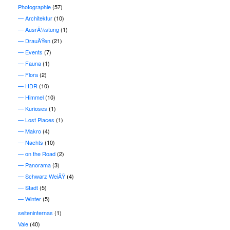
Photographie
(57)
Architektur
(10)
AusrÃ¼stung
(1)
DrauÃŸen
(21)
Events
(7)
Fauna
(1)
Flora
(2)
HDR
(10)
Himmel
(10)
Kurioses
(1)
Lost Places
(1)
Makro
(4)
Nachts
(10)
on the Road
(2)
Panorama
(3)
Schwarz WeiÃŸ
(4)
Stadt
(5)
Winter
(5)
seiteninternas
(1)
Vale
(40)