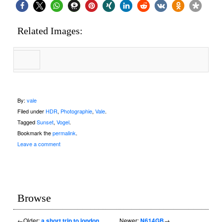
Related Images:
By:
vale
Filed under
HDR
,
Photographie
,
Vale
.
Tagged
Sunset
,
Vogel
.
Bookmark the
permalink
.
Leave a comment
Browse
←
Older:
a short trip to london
Newer:
N614GB
→