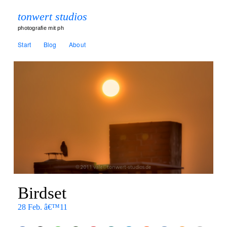
tonwert studios
photografie mit ph
Start
Blog
About
Birdset
28 Feb. â€™11