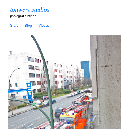
tonwert studios
photografie mit ph
Start
Blog
About