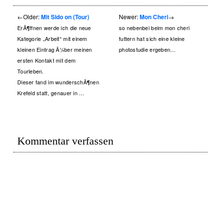
←
Older:
Mit Sido on (Tour)
Newer:
Mon Cheri
→
ErÃ¶ffnen werde ich die neue
so nebenbei beim mon cheri
Kategorie „Arbeit“ mit einem
futtern hat sich eine kleine
kleinen Eintrag Ã¼ber meinen
photostudie ergeben…
ersten Kontakt mit dem
Tourleben.
Dieser fand im wunderschÃ¶nen
Krefeld statt, genauer in …
Kommentar verfassen