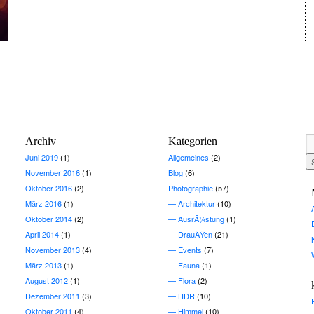
Archiv
Kategorien
Juni 2019
(1)
Allgemeines
(2)
November 2016
(1)
Blog
(6)
Oktober 2016
(2)
Photographie
(57)
März 2016
(1)
Architektur
(10)
Oktober 2014
(2)
AusrÃ¼stung
(1)
April 2014
(1)
DrauÃŸen
(21)
November 2013
(4)
Events
(7)
März 2013
(1)
Fauna
(1)
August 2012
(1)
Flora
(2)
Dezember 2011
(3)
HDR
(10)
Oktober 2011
(4)
Himmel
(10)