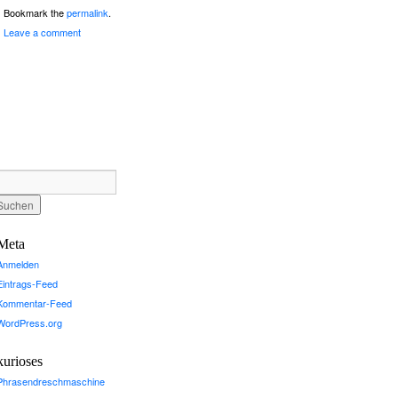
Bookmark the
permalink
.
Leave a comment
Meta
Anmelden
Eintrags-Feed
Kommentar-Feed
WordPress.org
kurioses
Phrasendreschmaschine