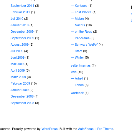
September 2011
(3)
Kurioses
(1)
Februar 2011
(1)
Lost Places
(1)
Juli 2010
(2)
Makro
(4)
Januar 2010
(1)
Nachts
(10)
Dezember 2009
(1)
on the Road
(2)
September 2009
(1)
Panorama
(3)
August 2009
(2)
Schwarz WeiÃŸ
(4)
Juli 2009
(4)
Stadt
(5)
Juni 2009
(1)
Winter
(5)
Mai 2009
(4)
seiteninternas
(1)
April 2009
(3)
Vale
(40)
März 2009
(3)
Arbeit
(1)
Februar 2009
(10)
Leben
(6)
Januar 2009
(2)
wartezeit
(1)
Dezember 2008
(4)
September 2008
(3)
 reserved. Proudly powered by
WordPress
. Built with the
AutoFocus II Pro Theme
.