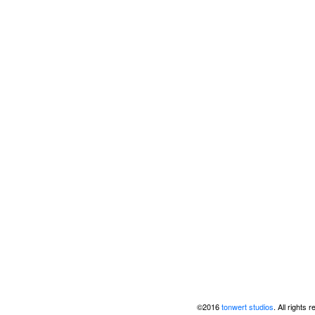
©2016
tonwert studios
. All rights