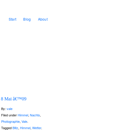
Start
Blog
About
8 Mai â€™09
By:
vale
Filed under
Himmel
,
Nachts
,
Photographie
,
Vale
.
Tagged
Blitz
,
Himmel
,
Wetter
.