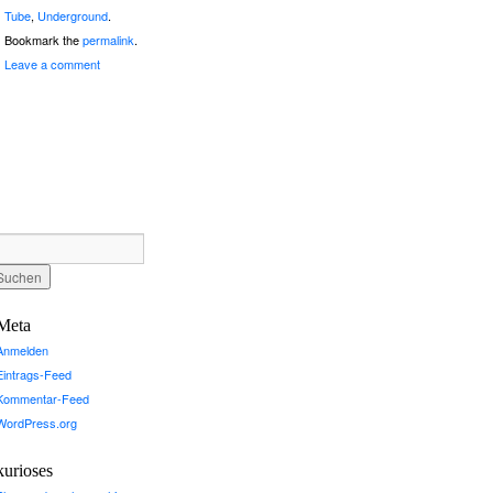
Tube
,
Underground
.
Bookmark the
permalink
.
Leave a comment
Meta
Anmelden
Eintrags-Feed
Kommentar-Feed
WordPress.org
kurioses