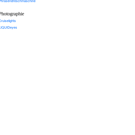
Phrasendreschmaschine
Photographie
Cruiselights
LIQUIDeyes