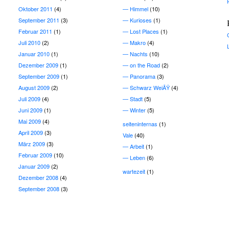
Oktober 2011
(4)
Himmel
(10)
September 2011
(3)
Kurioses
(1)
Februar 2011
(1)
Lost Places
(1)
Juli 2010
(2)
Makro
(4)
Januar 2010
(1)
Nachts
(10)
Dezember 2009
(1)
on the Road
(2)
September 2009
(1)
Panorama
(3)
August 2009
(2)
Schwarz WeiÃŸ
(4)
Juli 2009
(4)
Stadt
(5)
Juni 2009
(1)
Winter
(5)
Mai 2009
(4)
seiteninternas
(1)
April 2009
(3)
Vale
(40)
März 2009
(3)
Arbeit
(1)
Februar 2009
(10)
Leben
(6)
Januar 2009
(2)
wartezeit
(1)
Dezember 2008
(4)
September 2008
(3)