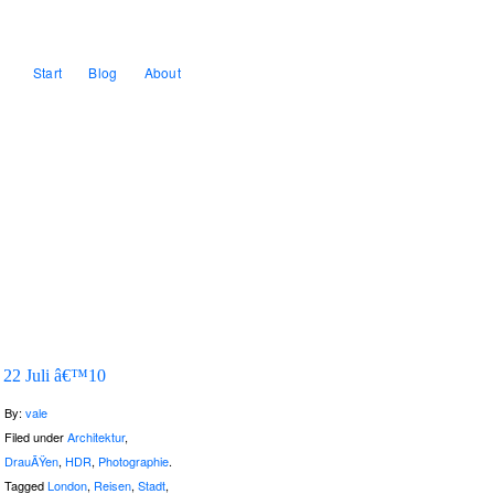
Start
Blog
About
22 Juli â€™10
By:
vale
Filed under
Architektur
,
DrauÃŸen
,
HDR
,
Photographie
.
Tagged
London
,
Reisen
,
Stadt
,