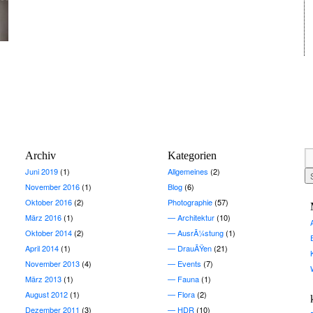
Archiv
Kategorien
Juni 2019
(1)
Allgemeines
(2)
November 2016
(1)
Blog
(6)
Oktober 2016
(2)
Photographie
(57)
März 2016
(1)
Architektur
(10)
Oktober 2014
(2)
AusrÃ¼stung
(1)
April 2014
(1)
DrauÃŸen
(21)
November 2013
(4)
Events
(7)
März 2013
(1)
Fauna
(1)
August 2012
(1)
Flora
(2)
Dezember 2011
(3)
HDR
(10)