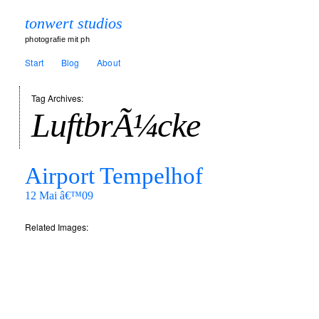
tonwert studios
photografie mit ph
Start
Blog
About
Tag Archives:
LuftbrÃ¼cke
Airport Tempelhof
12 Mai â€™09
Related Images: