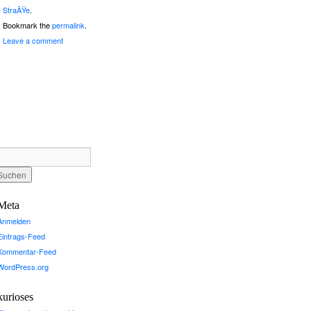
StraÃŸe
.
Bookmark the
permalink
.
Leave a comment
Meta
Anmelden
Eintrags-Feed
Kommentar-Feed
WordPress.org
kurioses