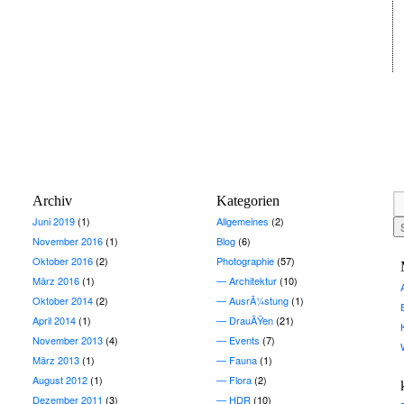
Archiv
Kategorien
Juni 2019
(1)
Allgemeines
(2)
November 2016
(1)
Blog
(6)
Oktober 2016
(2)
Photographie
(57)
März 2016
(1)
Architektur
(10)
Oktober 2014
(2)
AusrÃ¼stung
(1)
April 2014
(1)
DrauÃŸen
(21)
November 2013
(4)
Events
(7)
März 2013
(1)
Fauna
(1)
August 2012
(1)
Flora
(2)
Dezember 2011
(3)
HDR
(10)