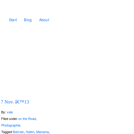
Start
Blog
About
7 Nov. â€™13
By:
vale
Filed under
on the Road
,
Photographie
.
Tagged
Bahrain
,
Hafen
,
Manama
,