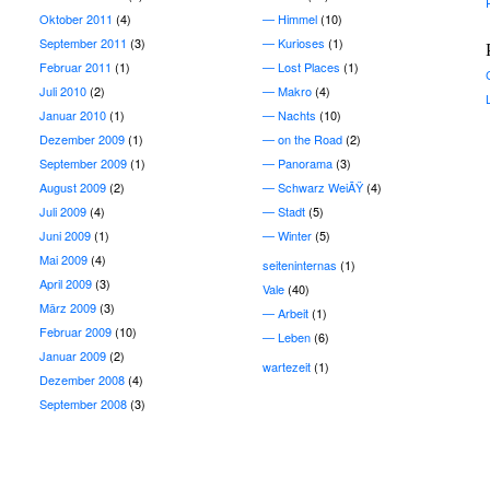
Oktober 2011
(4)
Himmel
(10)
September 2011
(3)
Kurioses
(1)
Februar 2011
(1)
Lost Places
(1)
Juli 2010
(2)
Makro
(4)
Januar 2010
(1)
Nachts
(10)
Dezember 2009
(1)
on the Road
(2)
September 2009
(1)
Panorama
(3)
August 2009
(2)
Schwarz WeiÃŸ
(4)
Juli 2009
(4)
Stadt
(5)
Juni 2009
(1)
Winter
(5)
Mai 2009
(4)
seiteninternas
(1)
April 2009
(3)
Vale
(40)
März 2009
(3)
Arbeit
(1)
Februar 2009
(10)
Leben
(6)
Januar 2009
(2)
wartezeit
(1)
Dezember 2008
(4)
September 2008
(3)