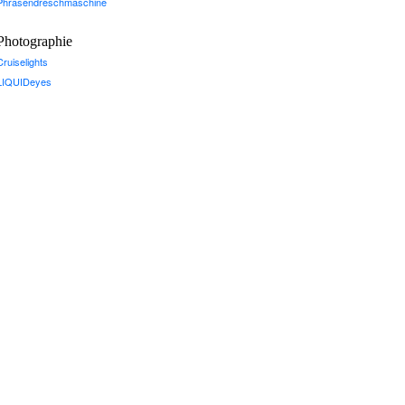
Phrasendreschmaschine
Photographie
Cruiselights
LIQUIDeyes