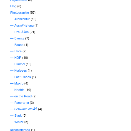
Blog
(6)
Photographie
(57)
Architektur
(10)
AusrÃ¼stung
(1)
DrauÃŸen
(21)
Events
(7)
Fauna
(1)
Flora
(2)
HDR
(10)
Himmel
(10)
Kurioses
(1)
Lost Places
(1)
Makro
(4)
Nachts
(10)
on the Road
(2)
Panorama
(3)
Schwarz WeiÃŸ
(4)
Stadt
(5)
Winter
(5)
seiteninternas
(1)