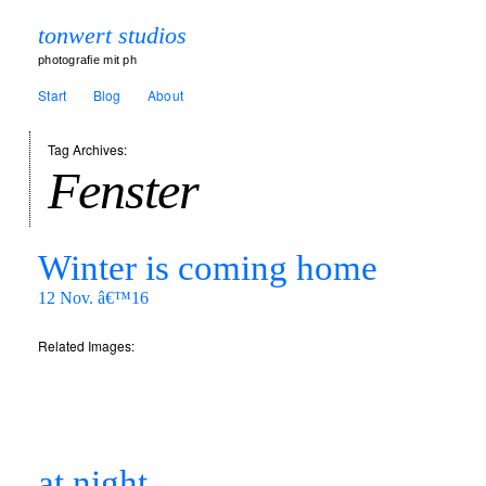
tonwert studios
photografie mit ph
Start
Blog
About
Tag Archives:
Fenster
Winter is coming home
12 Nov. â€™16
Related Images:
at night