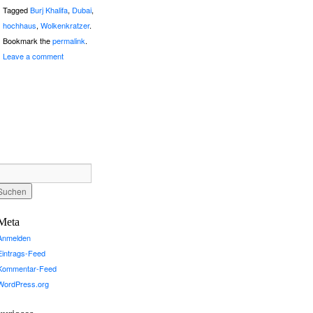
Tagged
Burj Khalifa
,
Dubai
,
hochhaus
,
Wolkenkratzer
.
Bookmark the
permalink
.
Leave a comment
Meta
Anmelden
Eintrags-Feed
Kommentar-Feed
WordPress.org