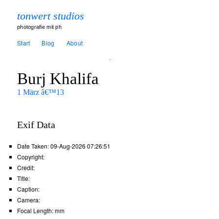
tonwert studios
photografie mit ph
Start
Blog
About
Burj Khalifa
1 März â€™13
Exif Data
Date Taken:
09-Aug-2026 07:26:51
Copyright:
Credit:
Title:
Caption:
Camera:
Focal Length:
mm