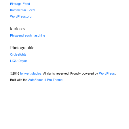
Eintrags-Feed
Kommentar-Feed
WordPress.org
kurioses
Phrasendreschmaschine
Photographie
Cruiselights
LIQUIDeyes
©2016
tonwert studios
. All rights reserved. Proudly powered by
WordPress
.
Built with the
AutoFocus II Pro Theme
.