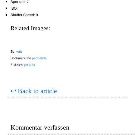
Aperture:
f/
ISO:
Shutter Speed:
0
Related Images:
By:
vale
Bookmark the
permalink
.
Full size:
px × px
↩
Back to article
Kommentar verfassen