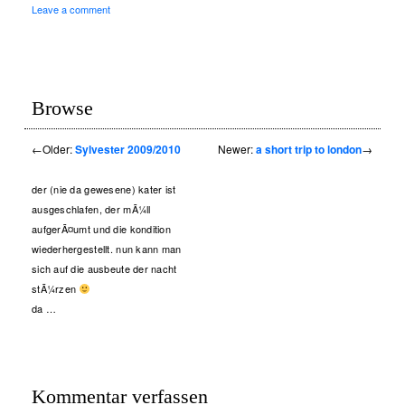
Leave a comment
Browse
←
Older:
Sylvester 2009/2010
Newer:
a short trip to london
→
der (nie da gewesene) kater ist
ausgeschlafen, der mÃ¼ll
aufgerÃ¤umt und die kondition
wiederhergestellt. nun kann man
sich auf die ausbeute der nacht
stÃ¼rzen
da …
Kommentar verfassen