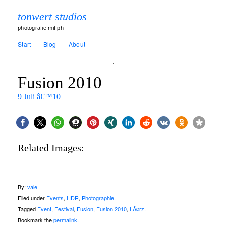
tonwert studios
photografie mit ph
Start
Blog
About
Fusion 2010
9 Juli â€™10
Related Images:
By:
vale
Filed under
Events
,
HDR
,
Photographie
.
Tagged
Event
,
Festival
,
Fusion
,
Fusion 2010
,
LÃ¤rz
.
Bookmark the
permalink
.