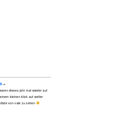
09
→
waren dieses jahr mal wieder auf
inem kleinen klick auf weiter
ultate von vale zu sehen