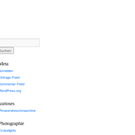
Meta
Anmelden
Eintrags-Feed
Kommentar-Feed
WordPress.org
kurioses
Phrasendreschmaschine
Photographie
Cruiselights