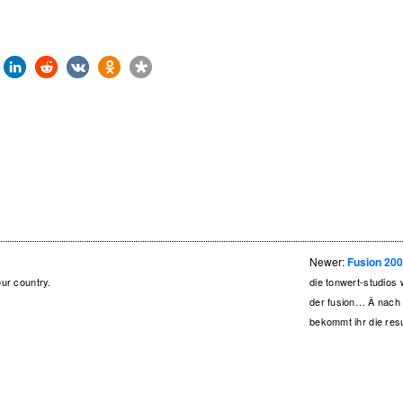
Newer:
Fusion 20
our country.
die tonwert-studios 
der fusion… Â nach e
bekommt ihr die res