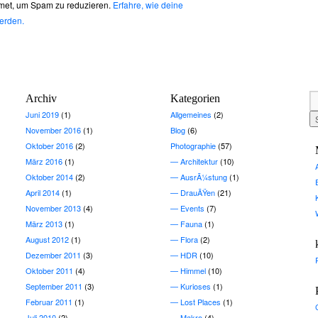
met, um Spam zu reduzieren.
Erfahre, wie deine
erden.
Archiv
Kategorien
Juni 2019
(1)
Allgemeines
(2)
November 2016
(1)
Blog
(6)
Oktober 2016
(2)
Photographie
(57)
März 2016
(1)
Architektur
(10)
Oktober 2014
(2)
AusrÃ¼stung
(1)
April 2014
(1)
DrauÃŸen
(21)
November 2013
(4)
Events
(7)
März 2013
(1)
Fauna
(1)
August 2012
(1)
Flora
(2)
Dezember 2011
(3)
HDR
(10)
Oktober 2011
(4)
Himmel
(10)
September 2011
(3)
Kurioses
(1)
Februar 2011
(1)
Lost Places
(1)
Juli 2010
(2)
Makro
(4)