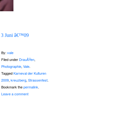
3 Juni â€™09
By:
vale
Filed under
DrauÃŸen
,
Photographie
,
Vale
.
Tagged
Karneval der Kulturen
2009
,
kreuzberg
,
Strassenfest
.
Bookmark the
permalink
.
Leave a comment