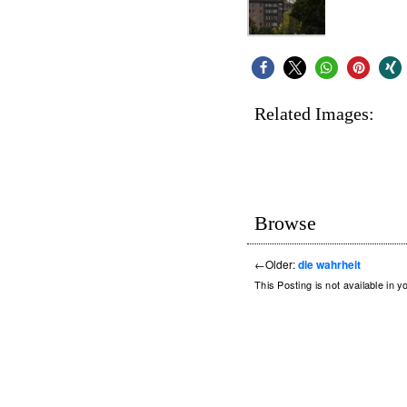
Related Images:
Browse
←
Older:
die wahrheit
This Posting is not available in y