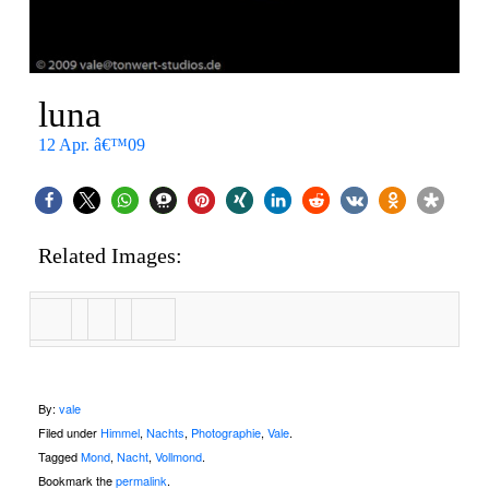
luna
12 Apr. â€™09
Related Images:
By:
vale
Filed under
Himmel
,
Nachts
,
Photographie
,
Vale
.
Tagged
Mond
,
Nacht
,
Vollmond
.
Bookmark the
permalink
.