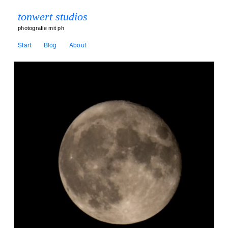
tonwert studios
photografie mit ph
Start
Blog
About